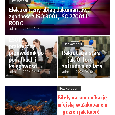
Bez kategorii
Elektroniczny obieg dokumentów:
zgodność z ISO 9001, ISO 27001 i
RODO
admin
2026-05-14
Bez kategorii
ESOP:
Bez kategorii
praktyczny
przewodnik po
Rekrutacja stała
podatkach i
— jak Orford
księgowości
zatrudnia na lata
admin
2026-05-13
admin
2026-05-10
Bez kategorii
Bilety na komunikację
miejską w Zakopanem
— gdzie i jak kupić