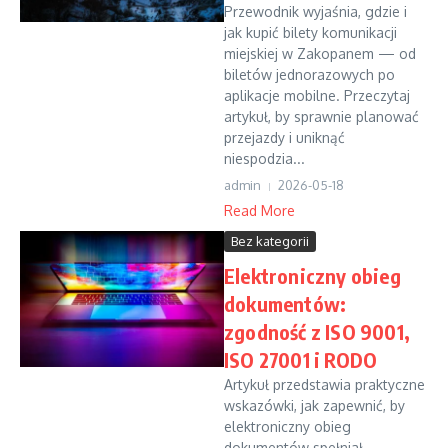
Przewodnik wyjaśnia, gdzie i
jak kupić bilety komunikacji
miejskiej w Zakopanem — od
biletów jednorazowych po
aplikacje mobilne. Przeczytaj
artykuł, by sprawnie planować
przejazdy i uniknąć
niespodzia...
admin
2026-05-18
Read More
Bez kategorii
Elektroniczny obieg
dokumentów:
zgodność z ISO 9001,
ISO 27001 i RODO
Artykuł przedstawia praktyczne
wskazówki, jak zapewnić, by
elektroniczny obieg
dokumentów spełniał