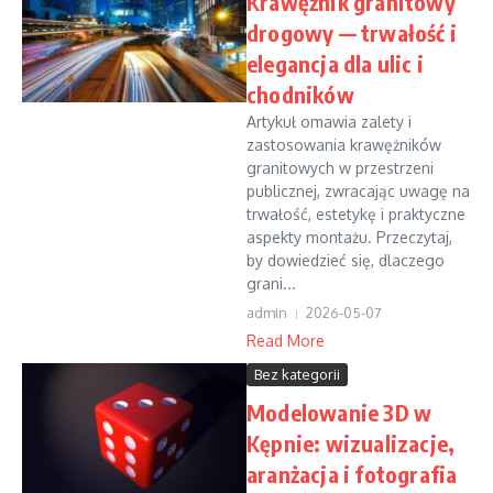
Krawężnik granitowy
drogowy — trwałość i
elegancja dla ulic i
chodników
Artykuł omawia zalety i
zastosowania krawężników
granitowych w przestrzeni
publicznej, zwracając uwagę na
trwałość, estetykę i praktyczne
aspekty montażu. Przeczytaj,
by dowiedzieć się, dlaczego
grani...
admin
2026-05-07
Read More
Bez kategorii
Modelowanie 3D w
Kępnie: wizualizacje,
aranżacja i fotografia