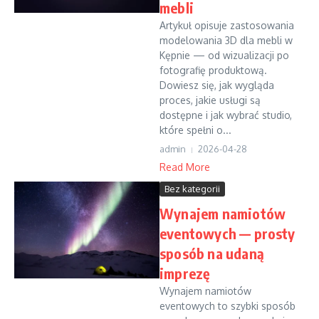
mebli
Artykuł opisuje zastosowania
modelowania 3D dla mebli w
Kępnie — od wizualizacji po
fotografię produktową.
Dowiesz się, jak wygląda
proces, jakie usługi są
dostępne i jak wybrać studio,
które spełni o...
admin
2026-04-28
Read More
Bez kategorii
Wynajem namiotów
eventowych — prosty
sposób na udaną
imprezę
Wynajem namiotów
eventowych to szybki sposób