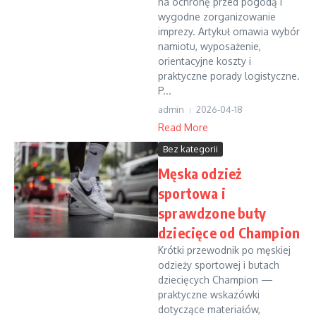
na ochronę przed pogodą i
wygodne zorganizowanie
imprezy. Artykuł omawia wybór
namiotu, wyposażenie,
orientacyjne koszty i
praktyczne porady logistyczne.
P...
admin
2026-04-18
Read More
Bez kategorii
Męska odzież
sportowa i
sprawdzone buty
dziecięce od Champion
Krótki przewodnik po męskiej
odzieży sportowej i butach
dziecięcych Champion —
praktyczne wskazówki
dotyczące materiałów,