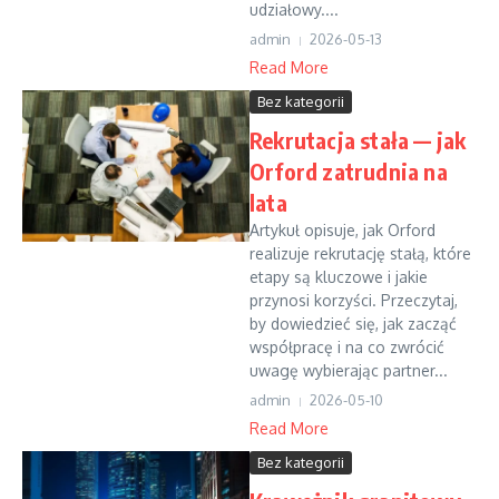
udziałowy....
admin
2026-05-13
Read More
Bez kategorii
Rekrutacja stała — jak
Orford zatrudnia na
lata
Artykuł opisuje, jak Orford
realizuje rekrutację stałą, które
etapy są kluczowe i jakie
przynosi korzyści. Przeczytaj,
by dowiedzieć się, jak zacząć
współpracę i na co zwrócić
uwagę wybierając partner...
admin
2026-05-10
Read More
Bez kategorii